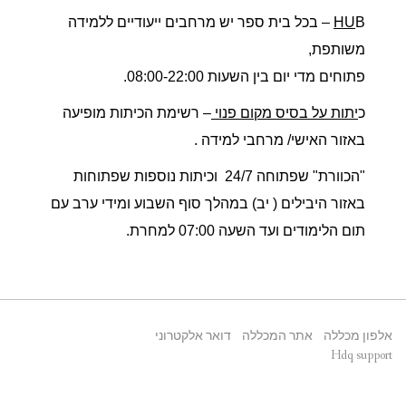
HU
B – בכל בית ספר יש מרחבים ייעודיים ללמידה
משותפת,
פתוחים מדי יום בין השעות 08:00-22:00.
כ
יתות על בסיס מקום פנוי
– רשימת הכיתות מופיעה
באזור האישי/ מרחבי למידה .
"הכוורת" שפתוחה 24/7 וכיתות נוספות שפתוחות
באזור היבילים ( יב) במהלך סוף השבוע ומידי ערב עם
תום הלימודים ועד השעה 07:00 למחרת.
אלפון מכללה
אתר המכללה
דואר אלקטרוני
Hdq support