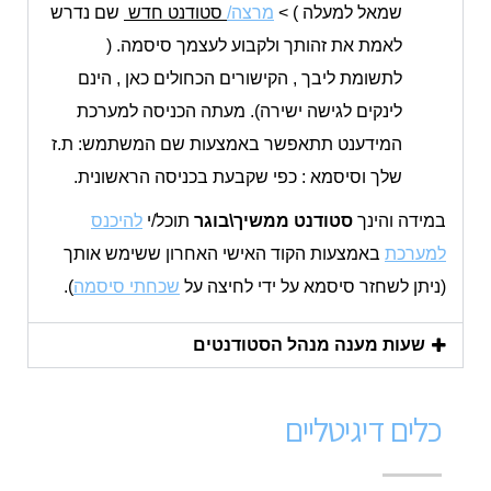
שמאל למעלה ) >
מרצה/
סטודנט חדש
שם נדרש
לאמת את זהותך ולקבוע לעצמך סיסמה. (
לתשומת ליבך , הקישורים הכחולים כאן , הינם
לינקים לגישה ישירה). מעתה הכניסה למערכת
המידענט תתאפשר באמצעות שם המשתמש: ת.ז
שלך וסיסמא : כפי שקבעת בכניסה הראשונית.
במידה והינך
סטודנט
ממשיך\בוגר
תוכל/י
להיכנס
למערכת
באמצעות הקוד האישי האחרון ששימש אותך
(ניתן לשחזר סיסמא על ידי לחיצה על
שכחתי סיסמה
).
שעות מענה מנהל הסטודנטים
כלים דיגיטליים